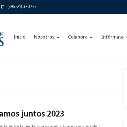
(595-21) 370753
Inicio
Nosotros
Colabora
Infórmate
amos juntos 2023
te entre la gente que vive en situación vulnerable y