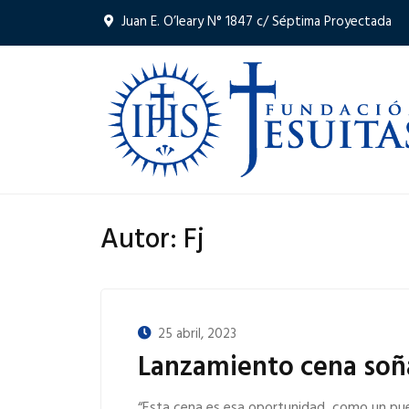
Juan E. O’leary N° 1847 c/ Séptima Proyectada
Autor:
Fj
25 abril, 2023
Lanzamiento cena soñ
“Esta cena es esa oportunidad, como un puen