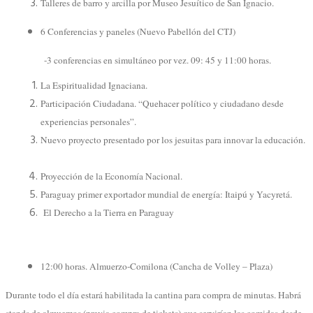
Talleres de barro y arcilla por Museo Jesuítico de San Ignacio.
6 Conferencias y paneles (Nuevo Pabellón del CTJ)
-3 conferencias en simultáneo por vez. 09: 45 y 11:00 horas.
La Espiritualidad Ignaciana.
Participación Ciudadana. “Quehacer político y ciudadano desde
experiencias personales”.
Nuevo proyecto presentado por los jesuitas para innovar la educación.
Proyección de la Economía Nacional.
Paraguay primer exportador mundial de energía: Itaipú y Yacyretá.
El Derecho a la Tierra en Paraguay
12:00 horas. Almuerzo-Comilona (Cancha de Volley – Plaza)
Durante todo el día estará habilitada la cantina para compra de minutas. Habrá
stands de almuerzos (previa compra de tickets) que servirían las comidas desde