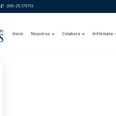
(595-21) 370753
Inicio
Nosotros
Colabora
Infórmate