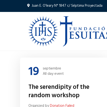
Juan E. O’leary N° 1847 c/ Séptima Proyectada
19
septiembre
All day event
The serendipity of the
random workshop
Organized by
Donation Failed