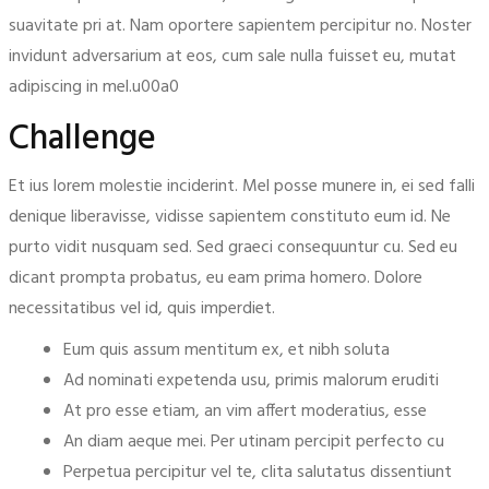
suavitate pri at. Nam oportere sapientem percipitur no. Noster
invidunt adversarium at eos, cum sale nulla fuisset eu, mutat
adipiscing in mel.u00a0
Challenge
Et ius lorem molestie inciderint. Mel posse munere in, ei sed falli
denique liberavisse, vidisse sapientem constituto eum id. Ne
purto vidit nusquam sed. Sed graeci consequuntur cu. Sed eu
dicant prompta probatus, eu eam prima homero. Dolore
necessitatibus vel id, quis imperdiet.
Eum quis assum mentitum ex, et nibh soluta
Ad nominati expetenda usu, primis malorum eruditi
At pro esse etiam, an vim affert moderatius, esse
An diam aeque mei. Per utinam percipit perfecto cu
Perpetua percipitur vel te, clita salutatus dissentiunt