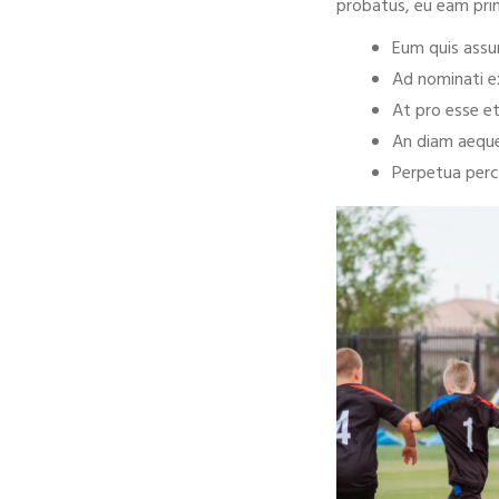
probatus, eu eam prim
Eum quis assu
Ad nominati e
At pro esse et
An diam aeque
Perpetua perci