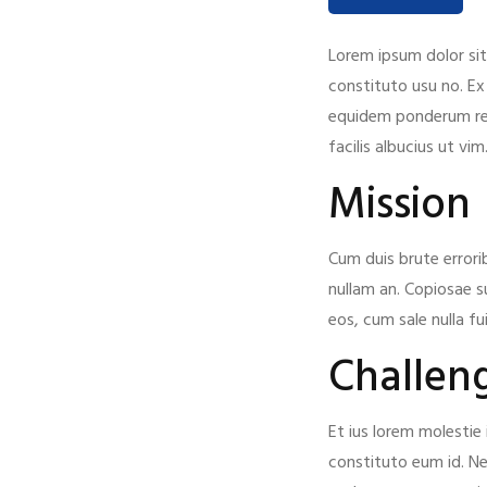
Lorem ipsum dolor si
constituto usu no. Ex
equidem ponderum refo
facilis albucius ut v
Mission
Cum duis brute errori
nullam an. Copiosae s
eos, cum sale nulla f
Challen
Et ius lorem molestie 
constituto eum id. N