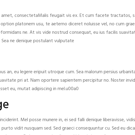
t amet, consectetaMalis feugait vis ex. Et cum facete tractatos, 
 option platonem usu, te aeterno diceret noluisse vel, no cum graec
rmidans ne. At vis vide nostrud consequat, eu ius facilis suavitat
im. Sea ne denique postulant vulputate
bus an, eu legere eripuit utroque cum. Sea malorum persius urbani
uavitate pri at. Nam oportere sapientem percipitur no. Noster invi
uisset eu, mutat adipiscing in mel.u00a0
ge
inciderint. Mel posse munere in, ei sed falli denique liberavisse, vi
e purto vidit nusquam sed. Sed graeci consequuntur cu. Sed eu di