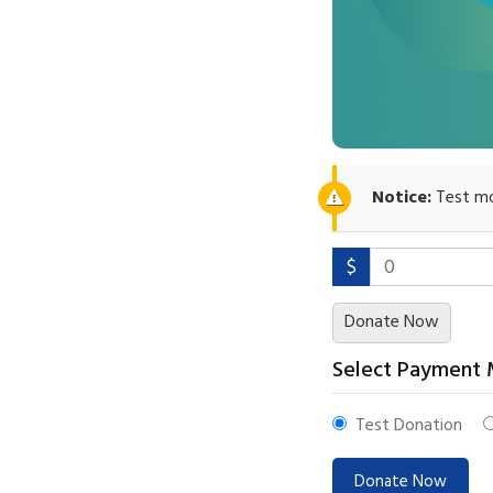
Notice:
Test mod
$
0
Donate Now
Select Payment
Test Donation