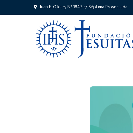
Juan E. O’leary N° 1847 c/ Séptima Proyectada