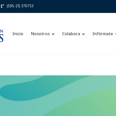
(595-21) 370753
Inicio
Nosotros
Colabora
Infórmate