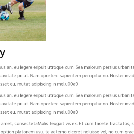
y
bus an, eu legere eripuit utroque cum. Sea malorum persius urbani
uavitate pri at. Nam oportere sapientem percipitur no. Noster invi
uisset eu, mutat adipiscing in mel.u00a0
bus an, eu legere eripuit utroque cum. Sea malorum persius urbani
uavitate pri at. Nam oportere sapientem percipitur no. Noster invi
uisset eu, mutat adipiscing in mel.u00a0
t amet, consectetaMalis feugait vis ex. Et cum facete tractatos, 
 option platonem usu, te aeterno diceret noluisse vel, no cum graec