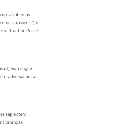
scripta habemus
o delicatissimi. Qui
e instructior. Posse
tas ut, eum augue
dunt adversarium at
disse sapientem
cant prompta