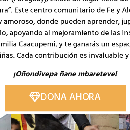
a”. Este centro comunitario de Fe y Ale
y amoroso, donde pueden aprender, ju
io, apoyando al mejoramiento de las in
amilia Caacupemi, y te ganarás un espac
iñas. Cada contribución es invaluable y
¡Oñondivepa ñane mbareteve!
DONA AHORA