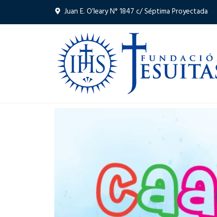
Juan E. O’leary N° 1847 c/ Séptima Proyectada