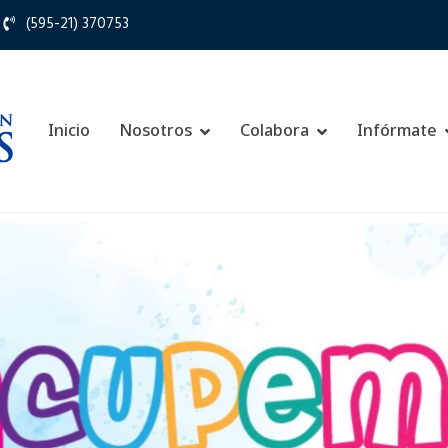
(595-21) 370753
Inicio
Nosotros
Colabora
Infórmate